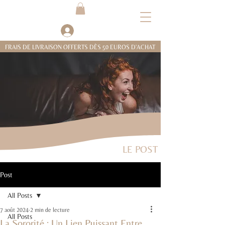
Se connecter
FRAIS DE LIVRAISON OFFERTS DÈS 50 EUROS D'ACHAT
LE POST
Post
All Posts
7 août 2024
2 min de lecture
All Posts
La Sororité : Un Lien Puissant Entre