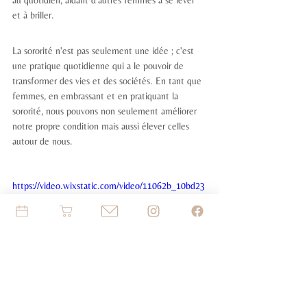
et à briller.
La sororité n'est pas seulement une idée ; c'est 
une pratique quotidienne qui a le pouvoir de 
transformer des vies et des sociétés. En tant que 
femmes, en embrassant et en pratiquant la 
sororité, nous pouvons non seulement améliorer 
notre propre condition mais aussi élever celles 
autour de nous.
https://video.wixstatic.com/video/11062b_10bd23
dc9d78499fba47e29db4e01810/1080p/mp4/file.m
p4