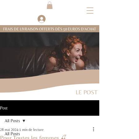
Se connecter
FRAIS DE LIVRAISON OFFERTS DÈS 50 EUROS D'ACHAT
LE POST
Post
All Posts
28 mai 2024
1 min de lecture
All Posts
Pour Toutes les femmes 🍒