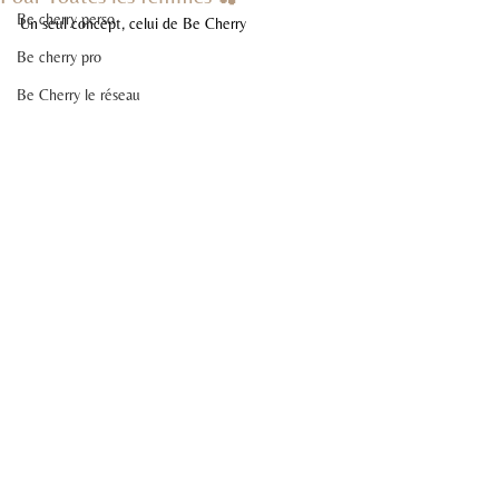
Be cherry perso
Un seul concept, celui de Be Cherry
Be cherry pro
Be Cherry le réseau