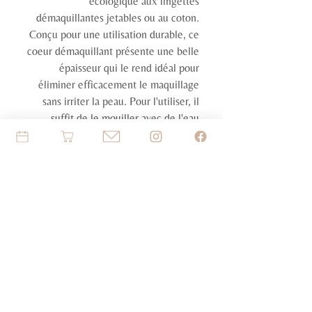
écologique aux lingettes 
démaquillantes jetables ou au coton. 
Conçu pour une utilisation durable, ce 
coeur démaquillant présente une belle 
épaisseur qui le rend idéal pour 
éliminer efficacement le maquillage 
sans irriter la peau. Pour l'utiliser, il 
suffit de le mouiller avec de l'eau 
chaude. Entre deux utilisations, il est 
conseillé de bien laver le coeur 
démaquillant avec du savon pour 
garantir son efficacité à long terme. 
Faites un geste pour la planète tout en 
prenant soin de votre peau avec ce 
coeur démaquillant réutilisable, 
pratique et respectueux de 
l'environnement.