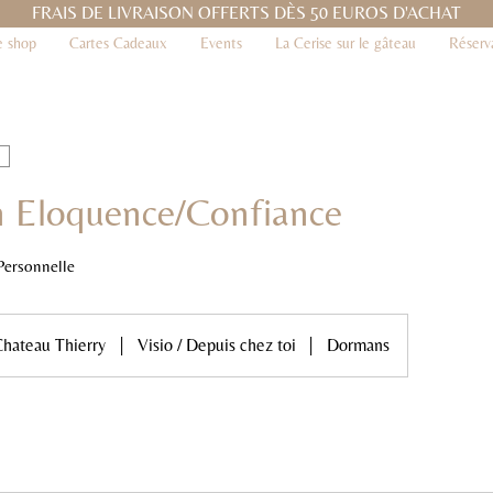
FRAIS DE LIVRAISON OFFERTS DÈS 50 EUROS D'ACHAT
e shop
Cartes Cadeaux
Events
La Cerise sur le gâteau
Réserv
n Eloquence/Confiance
Personnelle
hateau Thierry
|
Visio / Depuis chez toi
|
Dormans