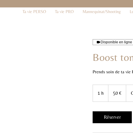
Ta vie PERSO
Ta vie PRO
Mannequinat/Shooting
L
Disponible en ligne
Boost to
Prends soin de ta vie 
50
euros
1 h
1
50 €
C
Réserver