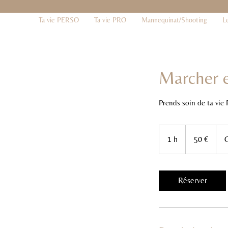
Ta vie PERSO
Ta vie PRO
Mannequinat/Shooting
L
Marcher 
Prends soin de ta vie 
50
euros
1 h
1
50 €
C
Réserver