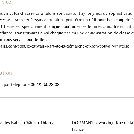
rvice
derne, les chaussures à talons sont souvent synonymes de sophistication
ec assurance et élégance en talons peut être un défi pour beaucoup de 
 1 heure est spécialement conçue pour aider les femmes à maîtriser l'art
onfiance, transformant ainsi chaque pas en une démonstration de classe et
 vous servir pour défiler.
aris.com/post/le-catwalk-l-art-de-la-démarche-et-son-pouvoir-universel
ation
ou par téléphone 06 15 34 28 08
e des Bains, Château-Thierry,
DORMANS coworking, Rue de la 
France