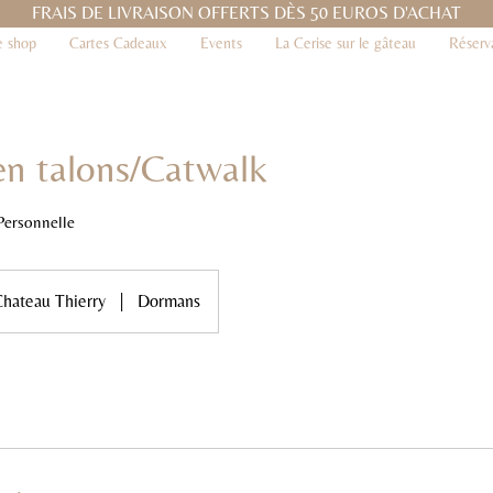
FRAIS DE LIVRAISON OFFERTS DÈS 50 EUROS D'ACHAT
e shop
Cartes Cadeaux
Events
La Cerise sur le gâteau
Réserv
en talons/Catwalk
Personnelle
hateau Thierry
|
Dormans